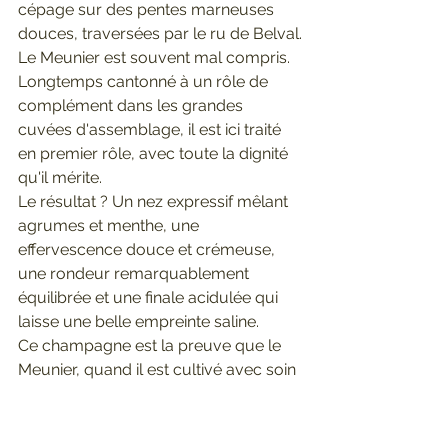
cépage sur des pentes marneuses 
douces, traversées par le ru de Belval.
Le Meunier est souvent mal compris. 
Longtemps cantonné à un rôle de 
complément dans les grandes 
cuvées d'assemblage, il est ici traité 
en premier rôle, avec toute la dignité 
qu'il mérite.
Le résultat ? Un nez expressif mêlant 
agrumes et menthe, une 
effervescence douce et crémeuse, 
une rondeur remarquablement 
équilibrée et une finale acidulée qui 
laisse une belle empreinte saline.
Ce champagne est la preuve que le 
Meunier, quand il est cultivé avec soin 
sur le bon terroir, n'a pas à rougir 
devant les grandes cuvées de 
Chardonnay ou de Pinot Noir.